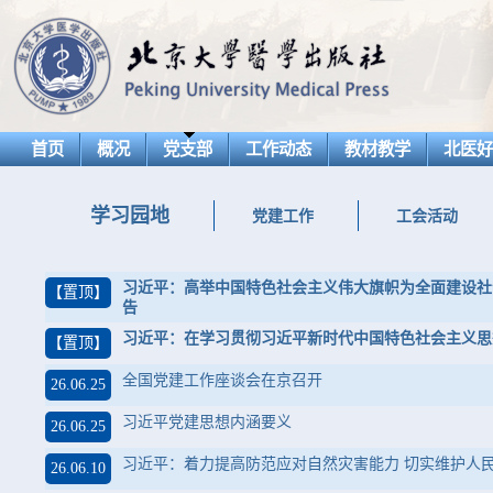
首页
概况
党支部
工作动态
教材教学
北医
学习园地
党建工作
工会活动
习近平：高举中国特色社会主义伟大旗帜为全面建设社
【置顶】
告
习近平：在学习贯彻习近平新时代中国特色社会主义思
【置顶】
全国党建工作座谈会在京召开
26.06.25
习近平党建思想内涵要义
26.06.25
习近平：着力提高防范应对自然灾害能力 切实维护人
26.06.10