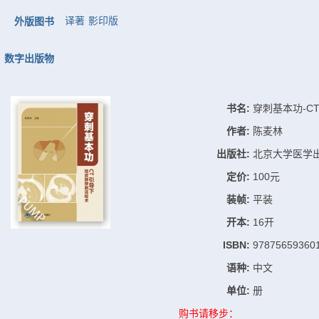
译著
影印版
外版图书
数字出版物
书名:
穿刺基本功-C
作者:
陈麦林
出版社:
北京大学医学
定价:
100元
装帧:
平装
开本:
16开
ISBN:
97875659360
语种:
中文
单位:
册
购书请移步：