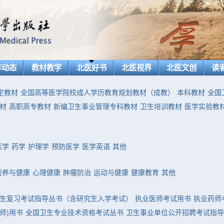
作动态
教材教学
北医好书
北医视界
北医文创
读
定教材
全国高等医学院校成人学历教育规划教材（成教）
本科教材
全国
材
高职高专教材
新编卫生事业管理专科教材
卫生培训教材
医学实验教
医学
药学
护理学
预防医学
医学英语
其他
营养与健康
心理健康
肿瘤防治
运动与健康
健康教育
其他
生复习考试指导丛书（含研究生入学考试）
执业医师考试用书
执业药师
师)用书
全国卫生专业技术资格考试丛书
卫生事业单位公开招聘考试指导