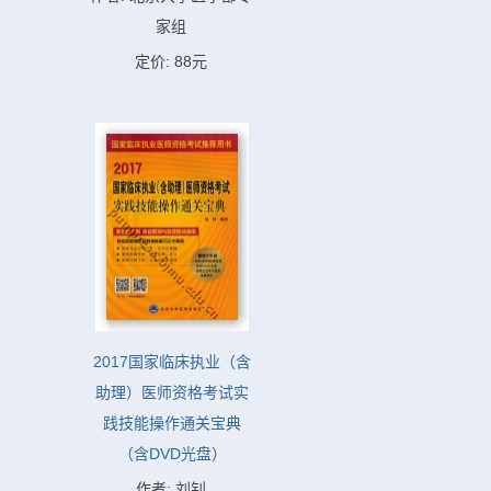
家组
定价: 88元
2017国家临床执业（含
助理）医师资格考试实
践技能操作通关宝典
（含DVD光盘）
作者: 刘钊