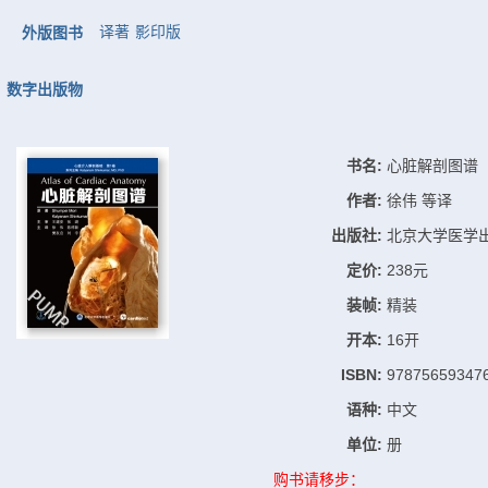
译著
影印版
外版图书
数字出版物
书名:
心脏解剖图谱
作者:
徐伟 等译
出版社:
北京大学医学
定价:
238元
装帧:
精装
开本:
16开
ISBN:
97875659347
语种:
中文
单位:
册
购书请移步：