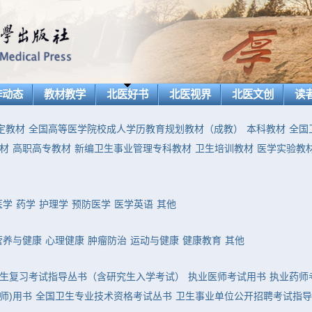
作动态
教材教学
北医好书
北医视界
北医文创
读
定教材
全国高等医学院校成人学历教育规划教材（成教）
本科教材
全国
材
高职高专教材
新编卫生事业管理专科教材
卫生培训教材
医学实验教
医学
药学
护理学
预防医学
医学英语
其他
营养与健康
心理健康
肿瘤防治
运动与健康
健康教育
其他
生复习考试指导丛书（含研究生入学考试）
执业医师考试用书
执业药师
师)用书
全国卫生专业技术资格考试丛书
卫生事业单位公开招聘考试指导