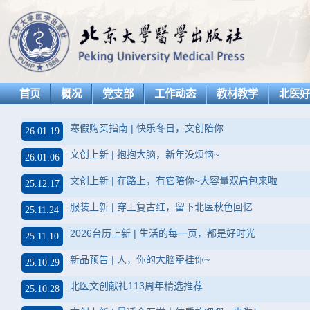
首页
概况
党支部
工作动态
教材教学
北医
寒假购买指南 | 快乐冬日，文创陪你
26.01.19
文创上新 | 抱抱大脑，新年没烦恼~
26.01.06
文创上新 | 在路上，有它陪你~大容量双肩包来啦
25.12.17
服装上新 | 穿上复古红，留下北医秋色回忆
25.11.24
2026台历上新 | 生活的每一页，都是好时光
25.11.10
新品预告 | 人，你的大脑牵挂你~
25.10.29
北医文创献礼113周年精选推荐
25.10.28