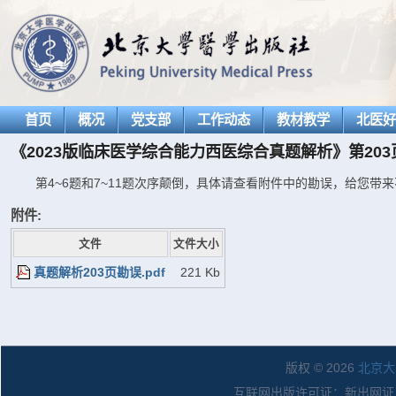
首页
概况
党支部
工作动态
教材教学
北医
《2023版临床医学综合能力西医综合真题解析》第203
第4~6题和7~11题次序颠倒，具体请查看附件中的勘误，给您带
附件:
文件
文件大小
真题解析203页勘误.pdf
221 Kb
版权 © 2026
北京大
互联网出版许可证：新出网证