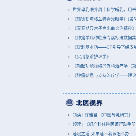
世界母乳喂养周｜科学哺乳，用
《钱德勒与格兰特青光眼学》(第6
《青春期异常子宫出血诊治精粹
《肿瘤单病种临床专病标准数据集》(
《穿刺基本功——CT引导下经皮
《实用急诊护理学》
《勃起功能障碍的外科治疗学（第
《肿瘤姑息与支持治疗学——理论与
领读 | 许雅君 《中国母乳研究》
领读 | 《妇产科住院医师行动手
睡眠之道-如果睡不着该怎么办