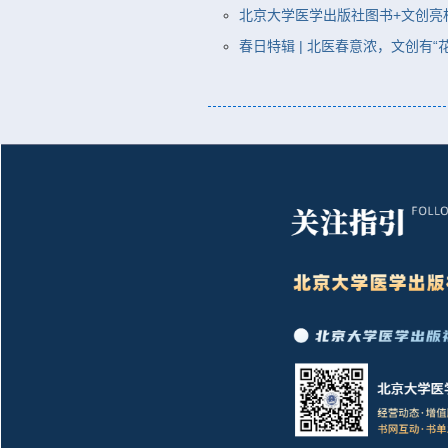
北京大学医学出版社图书+文创亮相“
春日特辑 | 北医春意浓，文创有“花