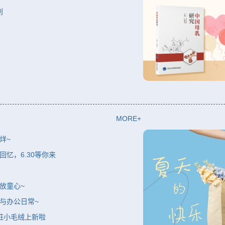
划
MORE+
烊~
回忆，6.30等你来
放童心~
习与办公日常~
心脏小毛绒上新啦