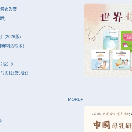
书解锁答案
版)
》
2026版)
肺穿刺活检术》
2版）》
实践(第5版)》
MORE+
册》